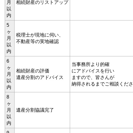
月
相続財産のリストアップ
以
内
5
ヶ
税理士が現地に伺い、
月
不動産等の実地確認
以
内
6
当事務所より的確
ヶ
相続財産の評価
にアドバイスを行い
月
遺産分割のアドバイス
ますので、皆さんが
以
納得されるまでご相談くだ
内
8
ヶ
月
遺産分割協議完了
以
内
9