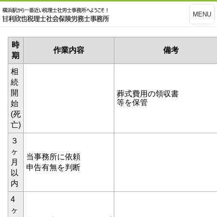
MENU
時
作業内容
備考
期
相
続
開
葬式費用の領収書
等を保管
始
(死
亡)
３
ヶ
当事務所に依頼
月
申告有無を判断
以
内
4
ヶ